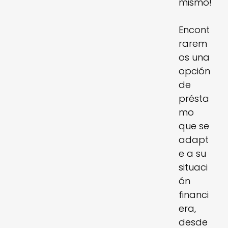
mismo!
Encont
rarem
os una
opción
de
présta
mo
que se
adapt
e a su
situaci
ón
financi
era,
desde