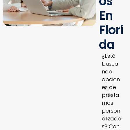
Os
En
Flori
Da
¿Está
busca
ndo
opcion
es de
présta
mos
person
alizado
s? Con