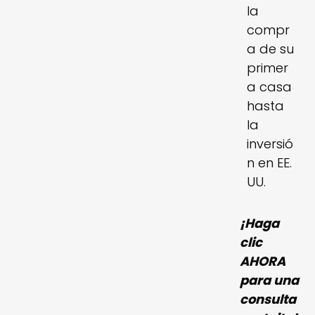
la
compr
a de su
primer
a casa
hasta
la
inversió
n en EE.
UU.
¡Haga
clic
AHORA
para una
consulta