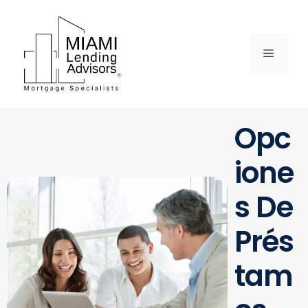
Opc
Ione
S De
Prés
Tam