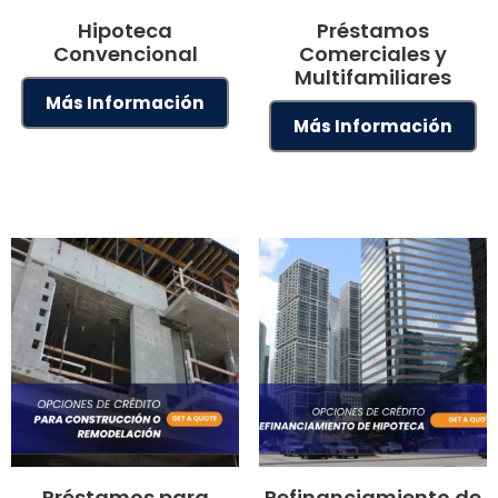
Hipoteca
Préstamos
Convencional
Comerciales y
Multifamiliares
Más Información
Más Información
Préstamos para
Refinanciamiento de