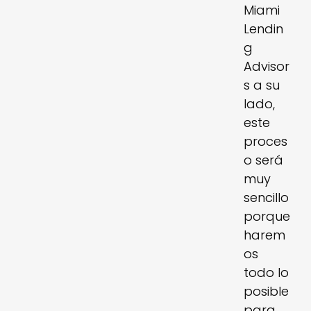
Miami
Lendin
g
Advisor
s a su
lado,
este
proces
o será
muy
sencillo
porque
harem
os
todo lo
posible
para